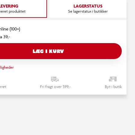
LEVERING
LAGERSTATUS
everet produktet
Se lagerstatus i butikker
nline (100+)
a 39,-
LÆG I KURV
ligheder
rret
Fri fragt over 599,-
Byt i butik