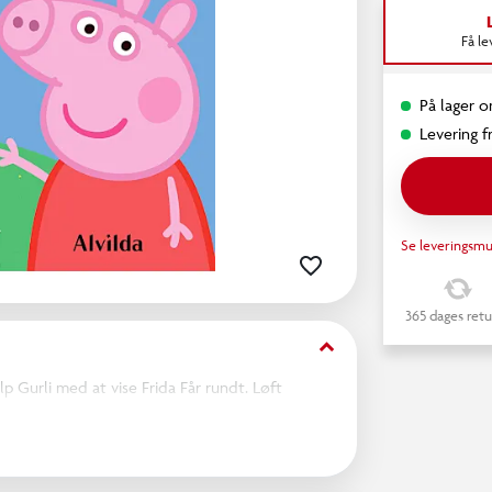
Få l
På lager o
Levering fr
Se leveringsmu
365 dages retu
keyboard_arrow_down
lp Gurli med at vise Frida Får rundt. Løft