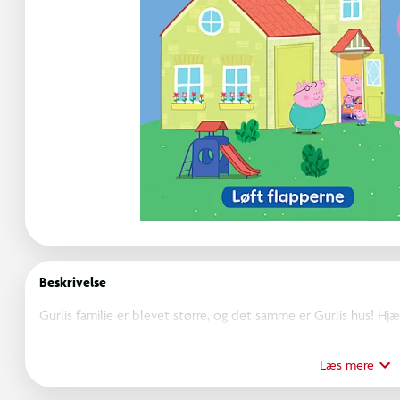
Beskrivelse
Gurlis familie er blevet større, og det samme er Gurlis hus! Hjæ
apperne, og opdag alle de spændende overraskelser.
Læs mere