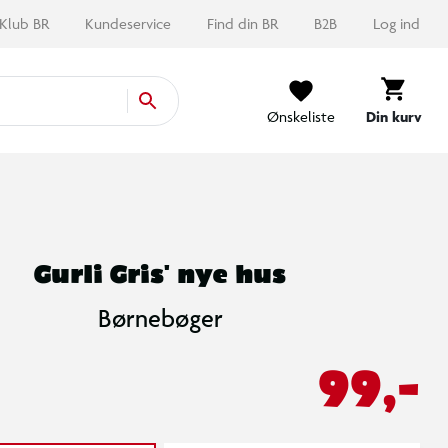
Klub BR
Kundeservice
Find din BR
B2B
Log ind
Ønskeliste
Din kurv
Gurli Gris' nye hus
Børnebøger
99,-