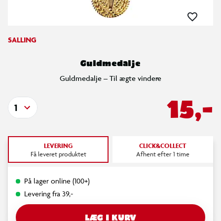
SALLING
Guldmedalje
Guldmedalje – Til ægte vindere
15,-
1
LEVERING
CLICK&COLLECT
Få leveret produktet
Afhent efter 1 time
På lager online (100+)
Levering fra 39,-
LÆG I KURV