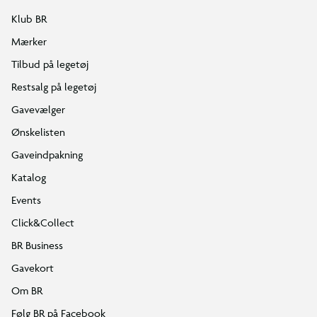
Klub BR
Mærker
Tilbud på legetøj
Restsalg på legetøj
Gavevælger
Ønskelisten
Gaveindpakning
Katalog
Events
Click&Collect
BR Business
Gavekort
Om BR
Følg BR på Facebook