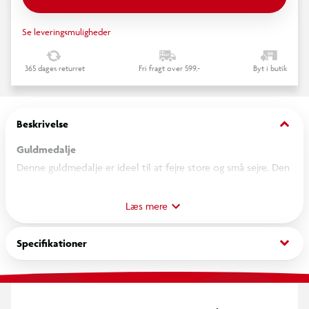
Se leveringsmuligheder
365 dages returret
Fri fragt over 599,-
Byt i butik
keyboard_arrow_down
Beskrivelse
Guldmedalje
Denne guldmedalje er ideel til at fejre store og små sejre. Den
passer perfekt til skolearrangementer, børnefødselsdage,
sportsdage eller konkurrencer, hvor deltagerne skal hædres.
Læs mere
Medaljen leveres med bånd, så den nemt kan hænges om
halsen og bæres med stolthed.
keyboard_arrow_down
Specifikationer
Specifikationer
Farve: guld