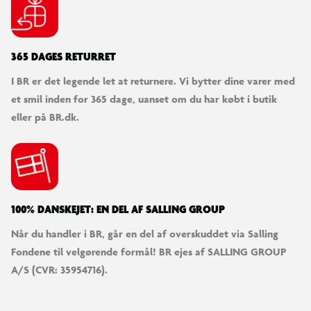
365 DAGES RETURRET
I BR er det legende let at returnere. Vi bytter dine varer med
et smil inden for 365 dage, uanset om du har købt i butik
eller på BR.dk.
100% DANSKEJET: EN DEL AF SALLING GROUP
Når du handler i BR, går en del af overskuddet via Salling
Fondene til velgørende formål! BR ejes af SALLING GROUP
A/S (CVR: 35954716).