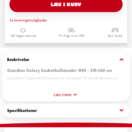
LÆG I KURV
Se leveringsmuligheder
365 dages returret
Fri fragt over 599,-
Byt i butik
keyboard_arrow_down
Beskrivelse
Guardian Galaxy basketballstander Ø45 - 210-260 cm
Guardian basketballstander er velegnet til skudtræning og
boldspil i haven, på indkørslen eller legepladsen. Kurvehøjden
kan justeres fra 210 til 260 cm, så standeren kan tilpasses
Læs mere
forskellige aldre og færdighedsniveauer. Konstruktionen er
fremstillet af stål og PE, og de integrerede hjul gør det nemt
keyboard_arrow_down
Specifikationer
at flytte standeren efter behov. Den stabile base bidrager til
en sikker opstilling under spil.