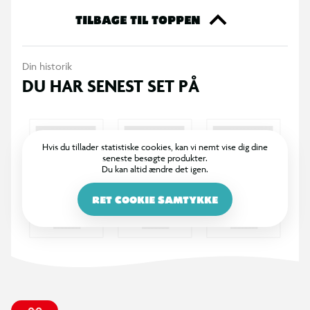
Specifikationer
TILBAGE TIL TOPPEN
Justerbar kurvehøjde fra 210 til 260 cm
Velegnet til skudtræning og teknikøvelser
Din historik
Bagplade på 80 x 58 cm
DU HAR SENEST SET PÅ
Kurvring med en diameter på Ø38 cm
Base på 90 x 60 x 15 cm for stabil opstilling
Udstyret med hjul for nem flytning
Kan anvendes i haven, på indkørslen eller legepladsen
Hvis du tillader statistiske cookies, kan vi nemt vise dig dine
seneste besøgte produkter.
Fremstillet af stål og PE
Du kan altid ændre det igen.
Totalvægt: 14,8 kg / 13,8 kg
RET COOKIE SAMTYKKE