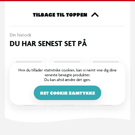
søde detaljer og høje kvalitet, og er perfekte til samlere, fans
af kawaii-produkter eller som en charmerende gave.
TILBAGE TIL TOPPEN
Lad dig overraske og find dit nye yndlingsmonster!
Din historik
DU HAR SENEST SET PÅ
OBS! Varen er assorteret, og bestemt variant kan ikke
garanteres
Hvis du tillader statistiske cookies, kan vi nemt vise dig dine
seneste besøgte produkter.
Du kan altid ændre det igen.
RET COOKIE SAMTYKKE