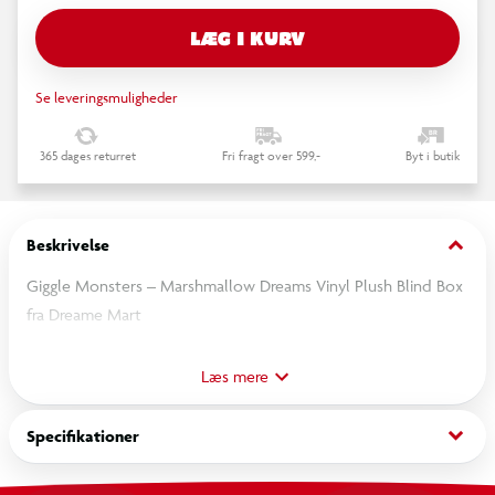
LÆG I KURV
Se leveringsmuligheder
365 dages returret
Fri fragt over 599,-
Byt i butik
keyboard_arrow_down
Beskrivelse
Giggle Monsters – Marshmallow Dreams Vinyl Plush Blind Box
fra Dreame Mart
Dyk ned i den søde og legende verden af Giggle Monsters
Læs mere
med Marshmallow Dreams Vinyl Plush Blind Box fra Dreame
Mart. Hver æske indeholder en tilfældig figur fra en samling af
keyboard_arrow_down
Specifikationer
nuttede designs – inklusive en sjælden hemmelig karakter.
De kærligt designede vinyl plush-figurer begejstrer med deres