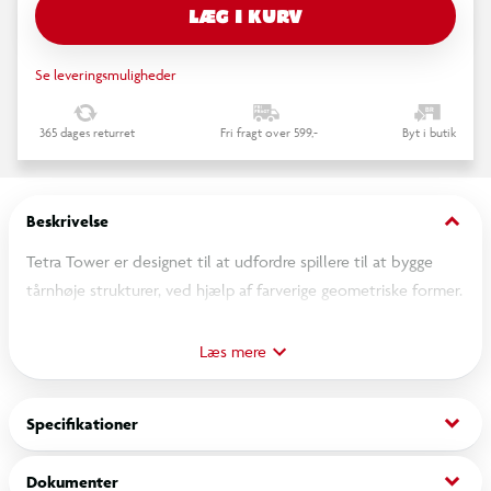
LÆG I KURV
Se leveringsmuligheder
365 dages returret
Fri fragt over 599,-
Byt i butik
keyboard_arrow_down
Beskrivelse
Tetra Tower er designet til at udfordre spillere til at bygge
tårnhøje strukturer, ved hjælp af farverige geometriske former.
Tetra Tower fremmer kritisk tænkning og finmotorik, samtidig
med at det giver timevis af underholdning, for familier eller
Læs mere
venner. Kompakt og bærbar, ideel til sjov på farten. Grib dine
brikker og begynd at bygge - hvor højt kan du komme? Den
keyboard_arrow_down
Specifikationer
første spiller, der får klodstårnet til at kollapse, taber.
Inklud
eret:
keyboard_arrow_down
Dokumenter
1 chassis