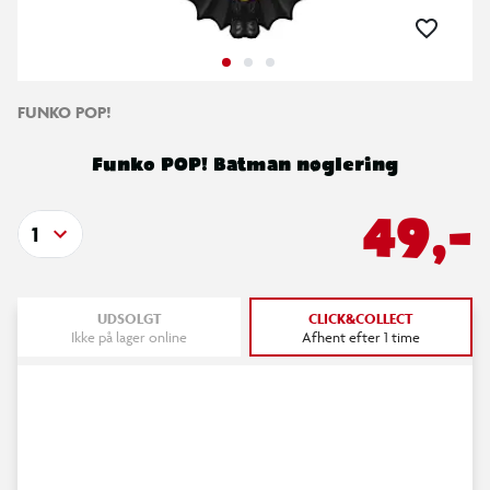
FUNKO POP!
Funko POP! Batman nøglering
49,-
1
UDSOLGT
CLICK&COLLECT
Ikke på lager online
Afhent efter 1 time