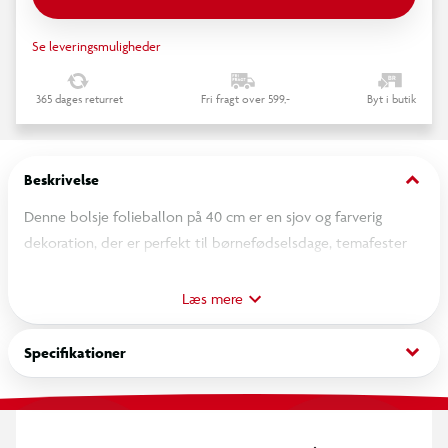
Se leveringsmuligheder
365 dages returret
Fri fragt over 599,-
Byt i butik
keyboard_arrow_down
Beskrivelse
Denne bolsje folieballon på 40 cm er en sjov og farverig
dekoration, der er perfekt til børnefødselsdage, temafester
eller karneval. Den tilføjer et legende element til din fest.
Læs mere
keyboard_arrow_down
Specifikationer