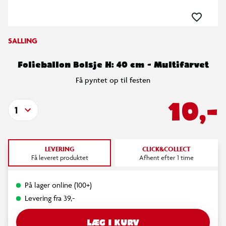
SALLING
Folieballon Bolsje H: 40 cm - Multifarvet
Få pyntet op til festen
10,-
1
LEVERING
CLICK&COLLECT
Få leveret produktet
Afhent efter 1 time
På lager online (100+)
Levering fra 39,-
LÆG I KURV