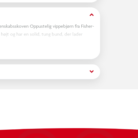
keyboard_arrow_down
enskabsskoven Oppustelig vippebjørn fra Fisher-
højt og har en solid, tung bund, der lader
ge "blåbærkugler", der hvirvler rundt i bjørnens
trer små hænder til at udforske, hvilket giver
re kan variere.
keyboard_arrow_down