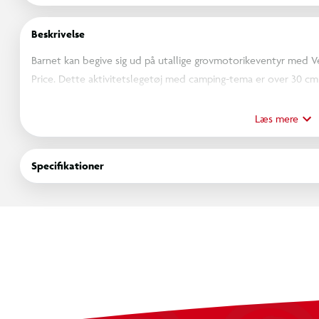
Beskrivelse
Barnet kan begive sig ud på utallige grovmotorikeventyr med V
Price. Dette aktivitetslegetøj med camping-tema er over 30 cm 
barnets bjørneven springe tilbage efter hvert dask, samt farveri
mave, når han vipper. Den bløde "pels" og stofdetaljerne opmun
Læs mere
anledning til endnu mere sanseskærpende sjov. Farver og mønst
Specifikationer