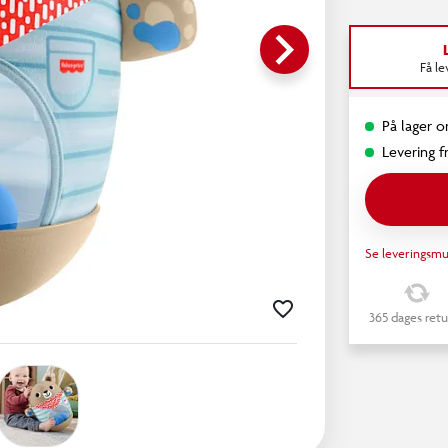
keyboard_arrow_right
Få l
På lager on
Levering fr
Se leveringsmu
365 dages retu