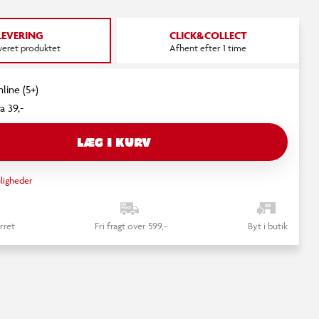
LEVERING
CLICK&COLLECT
everet produktet
Afhent efter 1 time
line (5+)
a 39,-
LÆG I KURV
ligheder
rret
Fri fragt over 599,-
Byt i butik