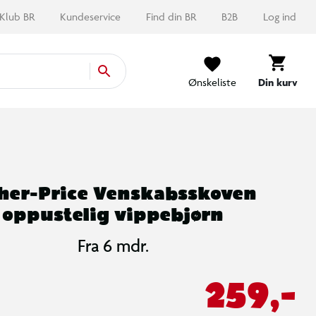
Klub BR
Kundeservice
Find din BR
B2B
Log ind
Ønskeliste
Din kurv
sher-Price Venskabsskoven
oppustelig vippebjørn
Fra 6 mdr.
259,-