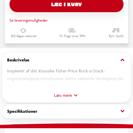
LÆG I KURV
Se leveringsmuligheder
365 dages returret
Fri fragt over 599,-
Byt i butik
keyboard_arrow_down
Beskrivelse
Inspireret af det klassiske Fisher-Price Rock-a-Stack-
ringstablelegetøj introducerer dette vaklende tårnlegetøj din
baby til sjov med årsag og virkning! Rock-A-Stack-tårnet
leveres med 5 farverige ringe, som de små kan føre gennem
Læs mere
toppen eller siden af labyrinten og se på, mens ringene ruller
ned, rundt og ud i bunden. For at gøre det endnu sjovere har
keyboard_arrow_down
Specifikationer
labyrinten en vippende bund, ligesom det originale Rock-a-
Stack-legetøj! Farver og mønstre kan variere.