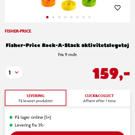
FISHER-PRICE
Fisher-Price Rock-A-Stack aktivitetslegetøj
Fra 9 mdr.
159,-
1
LEVERING
CLICK&COLLECT
Få leveret produktet
Afhent efter 1 time
På lager online (5+)
Levering fra 39,-