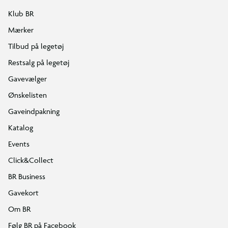
Klub BR
Mærker
Tilbud på legetøj
Restsalg på legetøj
Gavevælger
Ønskelisten
Gaveindpakning
Katalog
Events
Click&Collect
BR Business
Gavekort
Om BR
Følg BR på Facebook