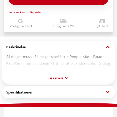
Se leveringsmuligheder
365 dages returret
Fri fragt over 599,-
Byt i butik
keyboard_arrow_down
Beskrivelse
Så meget musik! Så meget sjov! Little People Music Parade
Ride-On til børn i alderen 1-3 år har et praktisk skubbehåndtag,
opbevaringsplads under sædet, ekstra brede hjul for bedre
stabilitet samt sjove lys og lyde! Tryk på det lysende
Læs mere
keyboard for at høre en af de fem marchmelodier, eller skift
til spillefunktion og skab dit helt eget musikalske mesterværk.
keyboard_arrow_down
Specifikationer
Tilføj et helt orkester af lyde med tromme, bækken og
aftagelig trompet! Tryk på tændingsknappen for at høre
motoren starte – tryk igen for at høre den gasse op! Kom nu –