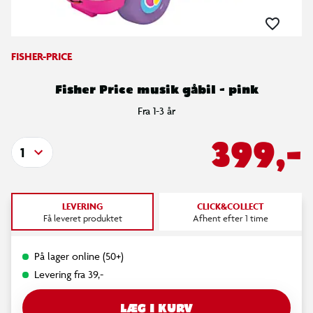
FISHER-PRICE
Fisher Price musik gåbil - pink
Fra 1-3 år
399,-
1
LEVERING
CLICK&COLLECT
Få leveret produktet
Afhent efter 1 time
På lager online (50+)
Levering fra 39,-
LÆG I KURV