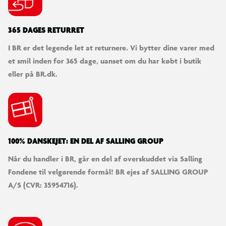
365 DAGES RETURRET
I BR er det legende let at returnere. Vi bytter dine varer med
et smil inden for 365 dage, uanset om du har købt i butik
eller på BR.dk.
100% DANSKEJET: EN DEL AF SALLING GROUP
Når du handler i BR, går en del af overskuddet via Salling
Fondene til velgørende formål! BR ejes af SALLING GROUP
A/S (CVR: 35954716).