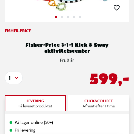
FISHER-PRICE
Fisher-Price 3-i-1 Kick & Sway
aktivitetscenter
Fra 0 år
599,-
1
LEVERING
CLICK&COLLECT
Få leveret produktet
Afhent efter 1 time
På lager online (50+)
Fri levering