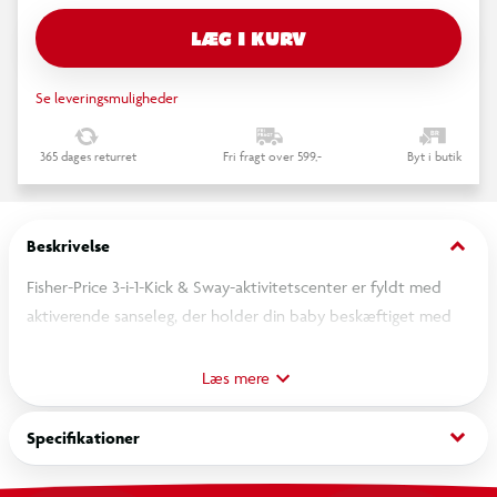
LÆG I KURV
Se leveringsmuligheder
365 dages returret
Fri fragt over 599,-
Byt i butik
keyboard_arrow_down
Beskrivelse
Fisher-Price 3-i-1-Kick & Sway-aktivitetscenter er fyldt med
aktiverende sanseleg, der holder din baby beskæftiget med
forskellige typer af færdighedsfremmende sjov, fra leg på
maven for nyfødte til siddende leg! Barnet kan sætte det
Læs mere
hele i bevægelse med den unikke, svajende uro, der snurrer
rundt og vipper frem og tilbage, når barnet sparker til
keyboard_arrow_down
Specifikationer
fodpuden. Dette ikke-elektroniske aktivitetscenter til nyfødte
har 5 områder til sanseleg med udviklende aktiviteter, som