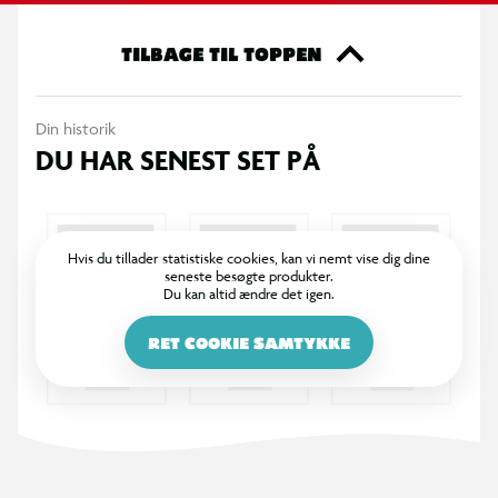
babyer kan udforske, herunder en raslende daskekugle og en
perlestang, plus en kvalitetslegemåtte, 3 stk. legetøj, der kan
TILBAGE TIL TOPPEN
sættes på, og et spejl til leg på maven. Kræver ikke batterier!
Farver og mønstre kan variere.
Din historik
DU HAR SENEST SET PÅ
Hvis du tillader statistiske cookies, kan vi nemt vise dig dine
seneste besøgte produkter.
Du kan altid ændre det igen.
RET COOKIE SAMTYKKE