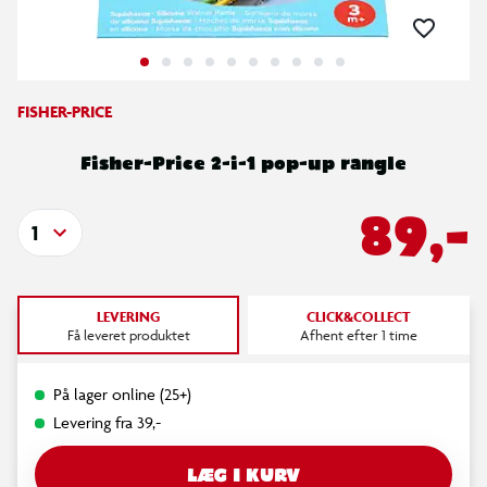
FISHER-PRICE
Fisher-Price 2-i-1 pop-up rangle
89,-
1
LEVERING
CLICK&COLLECT
Få leveret produktet
Afhent efter 1 time
På lager online (25+)
Levering fra 39,-
LÆG I KURV