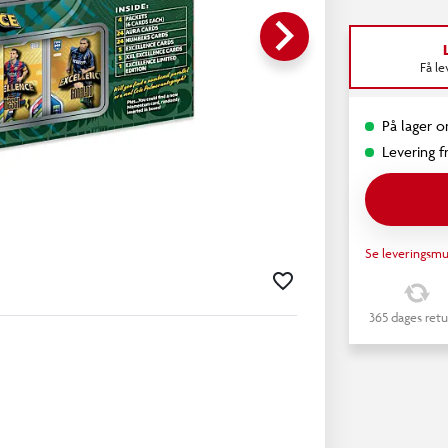
keyboard_arrow_right
Få l
På lager o
Levering fr
Se leveringsmu
365 dages retu