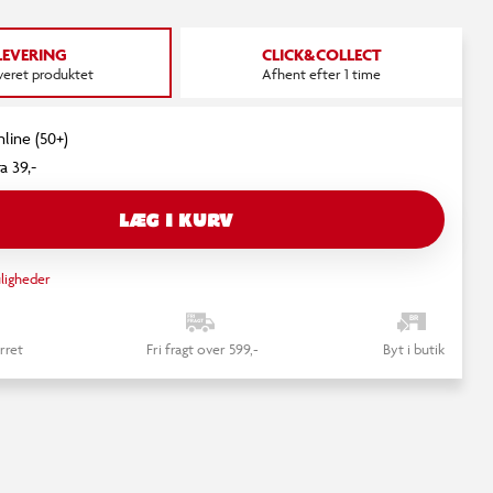
videoen. Du kan altid ændre det igen.
LEVERING
CLICK&COLLECT
RET COOKIE SAMTYKKE
everet produktet
Afhent efter 1 time
nline (50+)
a 39,-
LÆG I KURV
ligheder
rret
Fri fragt over 599,-
Byt i butik