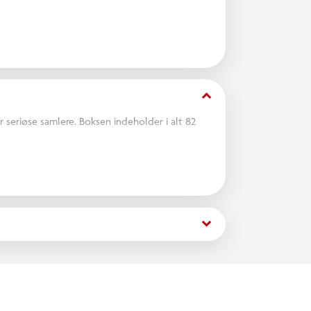
keyboard_arrow_down
 seriøse samlere. Boksen indeholder i alt 82
keyboard_arrow_down
t).