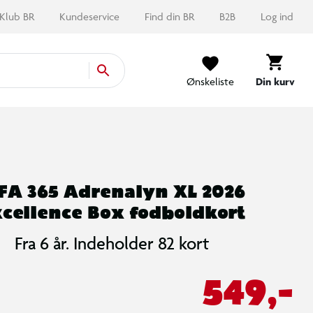
Klub BR
Kundeservice
Find din BR
B2B
Log ind
Ønskeliste
Din kurv
FA 365 Adrenalyn XL 2026
cellence Box fodboldkort
Fra 6 år. Indeholder 82 kort
549,-
Hvis du tillader marketing cookies, kan vi vise dig