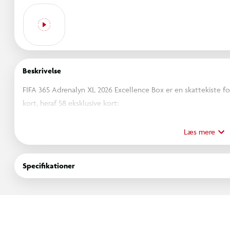
Beskrivelse
FIFA 365 Adrenalyn XL 2026 Excellence Box er en skattekiste for
kort, heraf 58 eksklusive kort:
- 24 unikke eksklusive kort
- 24 yderligere eksklusive kort
Læs mere
- 5 eksklusive Excellence-kort
- 5 eksklusive XXL Excellence-kort
Specifikationer
- 4 Panini FIFA 365 Adrenalyn XL 2026 boosters (hver med 6 kor
Et fantastisk valg til at gøre din samling virkelig enestående!