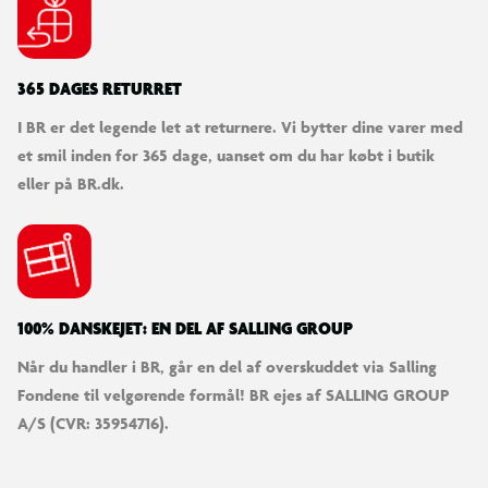
365 DAGES RETURRET
I BR er det legende let at returnere. Vi bytter dine varer med
et smil inden for 365 dage, uanset om du har købt i butik
eller på BR.dk.
100% DANSKEJET: EN DEL AF SALLING GROUP
Når du handler i BR, går en del af overskuddet via Salling
Fondene til velgørende formål! BR ejes af SALLING GROUP
A/S (CVR: 35954716).