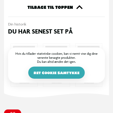
Babyer elsker den alsidige bevægelse, lyd og tekstur.
TILBAGE TIL TOPPEN
Børnelæger nævner sanseintegration som en vigtig
udviklingsmilepæl for spædbørn. pipSquigz rammer plet: De
Din historik
bølgede riller, bump og den præget smilende flade stimulerer
DU HAR SENEST SET PÅ
fingrene.
Hvis du tillader statistiske cookies, kan vi nemt vise dig dine
seneste besøgte produkter.
Du kan altid ændre det igen.
RET COOKIE SAMTYKKE