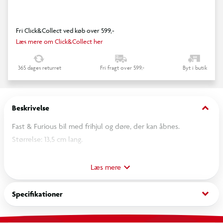
Fri Click&Collect ved køb over 599,-
Læs mere om Click&Collect her
365 dages returret
Fri fragt over 599,-
Byt i butik
keyboard_arrow_down
Beskrivelse
Fast & Furious bil med frihjul og døre, der kan åbnes.
Størrelse: 13,5 cm lang.
Fra 3 år.
Læs mere
OBS! Varen er assorteret, og bestemt variant kan ikke
garanteres
keyboard_arrow_down
Specifikationer