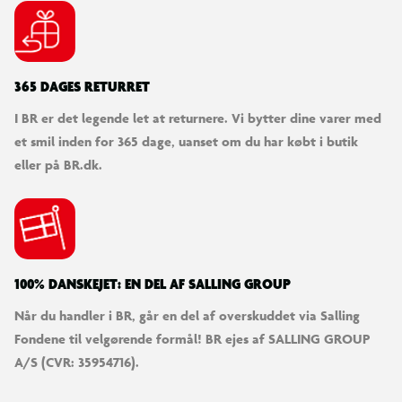
365 DAGES RETURRET
I BR er det legende let at returnere. Vi bytter dine varer med
et smil inden for 365 dage, uanset om du har købt i butik
eller på BR.dk.
100% DANSKEJET: EN DEL AF SALLING GROUP
Når du handler i BR, går en del af overskuddet via Salling
Fondene til velgørende formål! BR ejes af SALLING GROUP
A/S (CVR: 35954716).