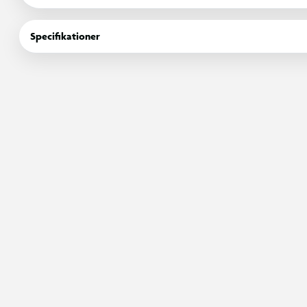
kombinerer leg, fantasi og funktionalitet. Ideelt som gave til b
selv.
Specifikationer