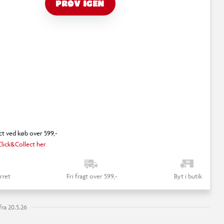
PRØV IGEN
ct ved køb over 599,-
lick&Collect her
rret
Fri fragt over 599,-
Byt i butik
ra 20.5.26