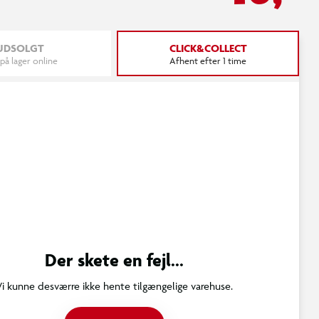
UDSOLGT
CLICK&COLLECT
 på lager online
Afhent efter 1 time
Der skete en fejl...
Vi kunne desværre ikke hente tilgængelige varehuse.