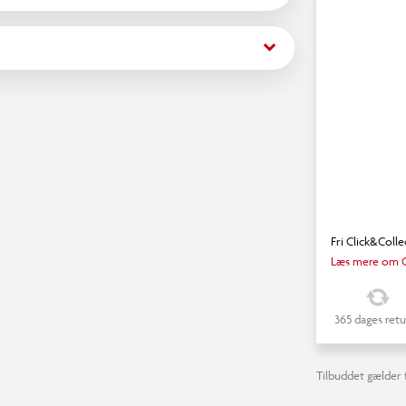
ørn, der elsker at være kreative og udtrykke sig
keyboard_arrow_down
Fri Click&Colle
Læs mere om C
365 dages retu
Tilbuddet gælder f