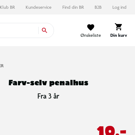
Klub BR
Kundeservice
Find din BR
B2B
Log ind
Ønskeliste
Din kurv
ER
Farv-selv penalhus
Fra 3 år
10,-