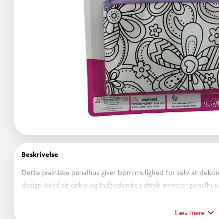
Beskrivelse
Dette praktiske penalhus giver børn mulighed for selv at dekore
design. Med sit enkle og indbydende udtryk inviterer penalhuse
Aktiviteten gør det sjovt for barnet at sætte sit eget præg og 
fungerer penalhuset perfekt til blyanter og andre småting i hv
Læs mere