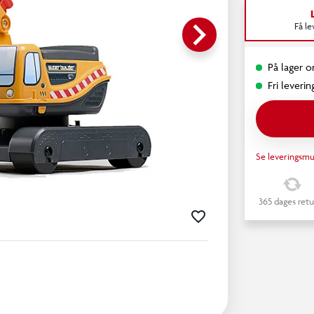
keyboard_arrow_right
Få l
På lager o
Fri leverin
Se leveringsmu
365 dages retu