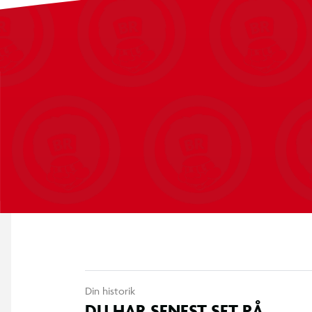
Egnet til leg i sand, jord og haveområder
Designet til børn i alderen 3–7 år
Fremstillet i Frankrig
Din historik
DU HAR SENEST SET PÅ