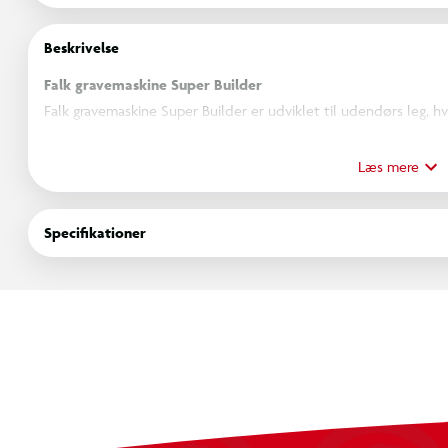
Beskrivelse
Falk gravemaskine Super Builder
Falk gravemaskine Super Builder er udviklet til udendørs leg, 
entreprenørmaskiner. Modellen er udstyret med roterende kab
manuelt. Konstruktionen er tilpasset børn, der ønsker aktiv le
Læs mere
Specifikationer
Specifikationer
360° roterende kabine
Sæde med mulighed for åbning
Fuldt leddelt mekanisk skovl
Manuel betjening uden motor