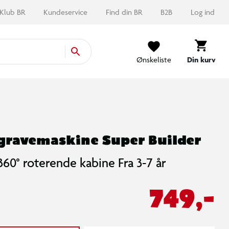
Klub BR
Kundeservice
Find din BR
B2B
Log ind
Ønskeliste
Din kurv
 gravemaskine Super Builder
360° roterende kabine Fra 3-7 år
749,-