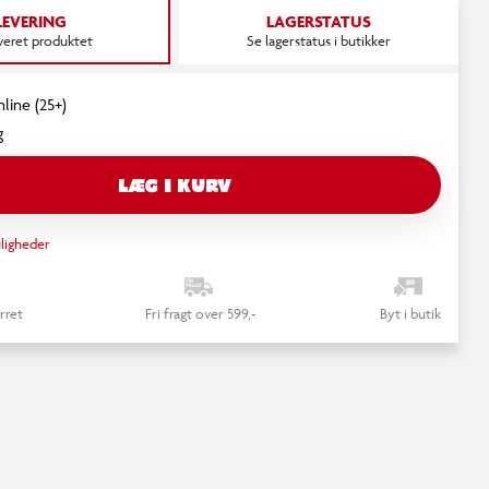
LEVERING
LAGERSTATUS
everet produktet
Se lagerstatus i butikker
nline (25+)
g
LÆG I KURV
ligheder
rret
Fri fragt over 599,-
Byt i butik