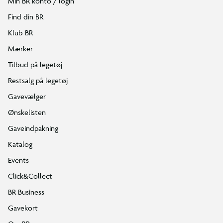
Min BR konto / login
Find din BR
Klub BR
Mærker
Tilbud på legetøj
Restsalg på legetøj
Gavevælger
Ønskelisten
Gaveindpakning
Katalog
Events
Click&Collect
BR Business
Gavekort