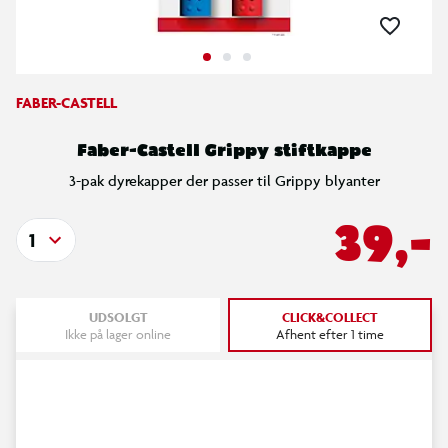
FABER-CASTELL
Faber-Castell Grippy stiftkappe
3-pak dyrekapper der passer til Grippy blyanter
39,-
1
UDSOLGT
CLICK&COLLECT
Ikke på lager online
Afhent efter 1 time