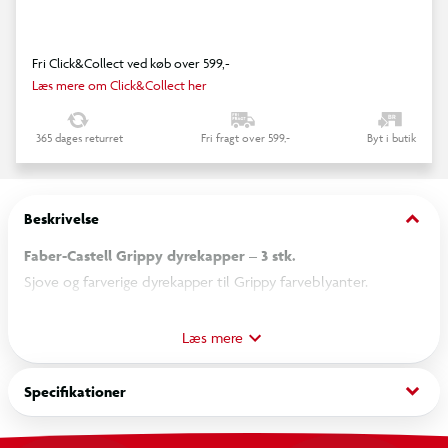
Fri Click&Collect ved køb over 599,-
Læs mere om Click&Collect her
365 dages returret
Fri fragt over 599,-
Byt i butik
keyboard_arrow_down
Beskrivelse
Faber-Castell Grippy dyrekapper – 3 stk.
Sjove og farverige dyrekapper til Grippy farveblyanter.
Kapperne passer perfekt til Grippy-blyanternes ergonomiske
form og beskytter den bløde stift både hjemme og på farten.
Læs mere
Kapperne gør det nemt at opbevare blyanterne i penalhuset
keyboard_arrow_down
Specifikationer
uden mærker og kan samtidig bruges som blyantforlænger, så
små blyantsstubbe stadig er behagelige at holde på.