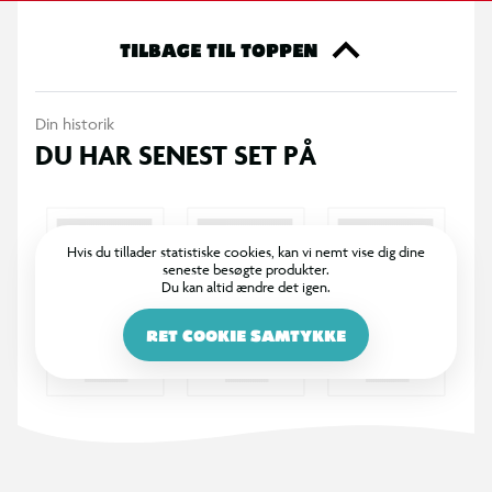
Specifikationer
TILBAGE TIL TOPPEN
3 dyrekapper til Grippy farveblyanter
Din historik
Sjove og farverige dyremotiver
DU HAR SENEST SET PÅ
Beskytter blyantens stift
Kan bruges som blyantforlænger
Hvis du tillader statistiske cookies, kan vi nemt vise dig dine
seneste besøgte produkter.
Du kan altid ændre det igen.
Perfekt til penalhuset
RET COOKIE SAMTYKKE
Velegnet til leg og samling