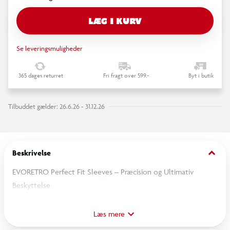
LÆG I KURV
Se leveringsmuligheder
365 dages returret
Fri fragt over 599,-
Byt i butik
Tilbuddet gælder: 26.6.26 - 31.12.26
keyboard_arrow_down
Beskrivelse
EVORETRO Perfect Fit Sleeves – Præcision og Ultimativ
Beskyttelse
Sæt dine kort i fokus med Perfect Fit Sleeves (6,4 x 8,9 cm).
Læs mere
Disse præcisionsskårne inderlommer beskytter dine trading