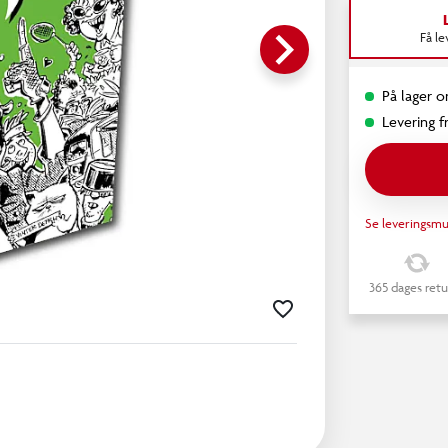
keyboard_arrow_right
Få l
På lager on
Levering fr
Se leveringsmu
365 dages retu