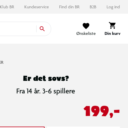
Klub BR
Kundeservice
Find din BR
B2B
Log ind
Ønskeliste
Din kurv
ER
Er det sovs?
Fra 14 år. 3-6 spillere
199,-