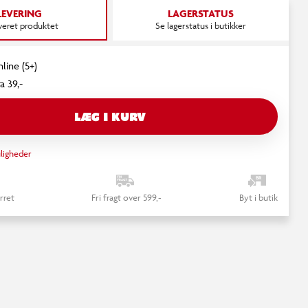
LEVERING
LAGERSTATUS
everet produktet
Se lagerstatus i butikker
line (5+)
a 39,-
LÆG I KURV
ligheder
rret
Fri fragt over 599,-
Byt i butik