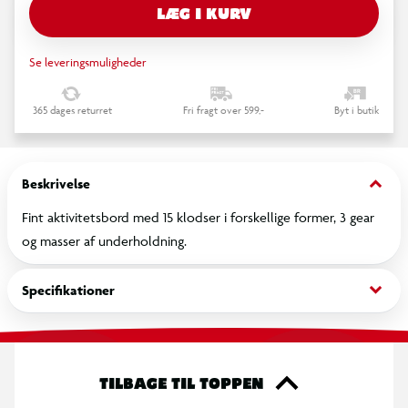
LÆG I KURV
Se leveringsmuligheder
365 dages returret
Fri fragt over 599,-
Byt i butik
keyboard_arrow_down
Beskrivelse
Fint aktivitetsbord med 15 klodser i forskellige former, 3 gear
og masser af underholdning.
keyboard_arrow_down
Specifikationer
TILBAGE TIL TOPPEN