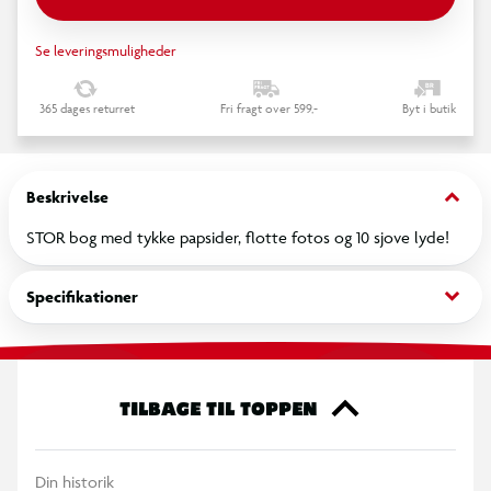
Se leveringsmuligheder
365 dages returret
Fri fragt over 599,-
Byt i butik
keyboard_arrow_down
Beskrivelse
STOR bog med tykke papsider, flotte fotos og 10 sjove lyde!
keyboard_arrow_down
Specifikationer
TILBAGE TIL TOPPEN
Din historik