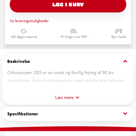
LÆG I KURV
Se leveringsmuligheder
365 dages returret
Fri fragt over 599,-
Byt i butik
keyboard_arrow_down
Beskrivelse
Cirkusrevyen 2025 er en smuk og festlig fejring af 90 års
revyhistorie. Årets hold imponerer med stærke præstationer
hele vejen rundt – fra Bodil Jørgensens skarpe komiske timing
og Niels Olsens sikre satire til Merete Mærkedahls musikalitet
Læs mere
og Magnus Haugaards friske energi. Revyen leverer både
visuelt og musikalsk underholdning i særklasse og beviser, at
keyboard_arrow_down
Specifikationer
revygenren stadig kan samle og begejstre. Det er en veloplagt
og hjertevarm oplevelse, hvor tradition møder aktualitet med
charme, glimt i øjet og et solidt glimt af dansk revykunst i