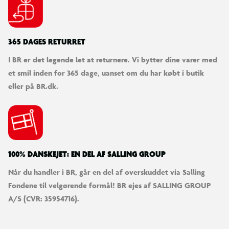
365 DAGES RETURRET
I BR er det legende let at returnere. Vi bytter dine varer med
et smil inden for 365 dage, uanset om du har købt i butik
eller på BR.dk.
100% DANSKEJET: EN DEL AF SALLING GROUP
Når du handler i BR, går en del af overskuddet via Salling
Fondene til velgørende formål! BR ejes af SALLING GROUP
A/S (CVR: 35954716).