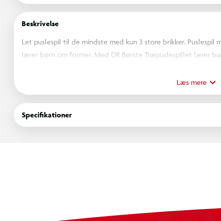
Beskrivelse
Let puslespil til de mindste med kun 3 store brikker. Puslespil
lærer børn om former. Med DR Børste Træpuslespillet lærer 
venner fra Børste's univers.
Læs mere
OBS! Varen er assorteret, og en bestemt variant kan ikke garant
Specifikationer