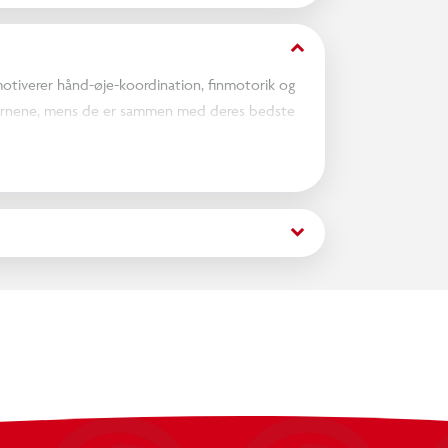
keyboard_arrow_down
 motiverer hånd-øje-koordination, finmotorik og
børnene, mens de er sammen med deres bedste
eres.
keyboard_arrow_down