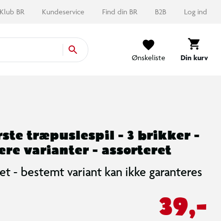
Klub BR
Kundeservice
Find din BR
B2B
Log ind
Ønskeliste
Din kurv
ste træpuslespil - 3 brikker -
lere varianter - assorteret
et - bestemt variant kan ikke garanteres
39,-