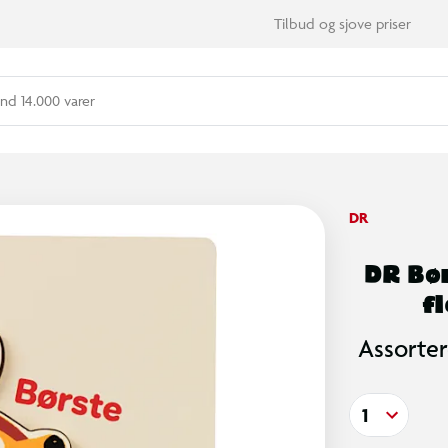
Tilbud og sjove priser
nd 14.000 varer
DR
DR Bør
f
Assorter
1