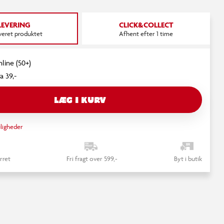
LEVERING
CLICK&COLLECT
everet produktet
Afhent efter 1 time
nline (50+)
a 39,-
LÆG I KURV
ligheder
rret
Fri fragt over 599,-
Byt i butik