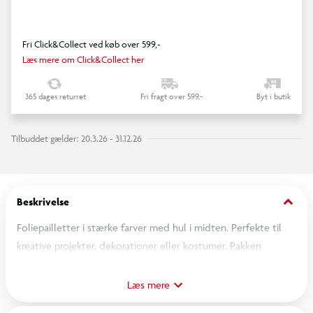
Fri Click&Collect ved køb over 599,-
Læs mere om Click&Collect her
365 dages returret
Fri fragt over 599,-
Byt i butik
Tilbuddet gælder: 20.3.26 - 31.12.26
keyboard_arrow_down
Beskrivelse
Foliepailletter i stærke farver med hul i midten. Perfekte til
kreative projekter, dekorationer eller kostumer. Pakken
indeholder 30 g pailletter, der tilføjer et festligt og farverigt
udtryk.
Læs mere