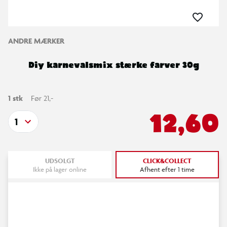
ANDRE MÆRKER
Diy karnevalsmix stærke farver 30g
1 stk
Før 21,-
12,60
1
UDSOLGT
CLICK&COLLECT
Ikke på lager online
Afhent efter 1 time