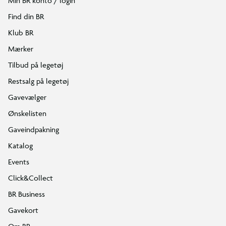
Min BR konto / login
Find din BR
Klub BR
Mærker
Tilbud på legetøj
Restsalg på legetøj
Gavevælger
Ønskelisten
Gaveindpakning
Katalog
Events
Click&Collect
BR Business
Gavekort