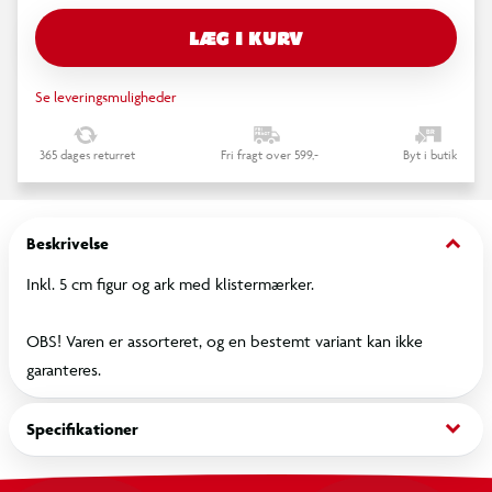
LÆG I KURV
Se leveringsmuligheder
365 dages returret
Fri fragt over 599,-
Byt i butik
keyboard_arrow_down
Beskrivelse
Inkl. 5 cm figur og ark med klistermærker.
OBS! Varen er assorteret, og en bestemt variant kan ikke
garanteres.
keyboard_arrow_down
Specifikationer