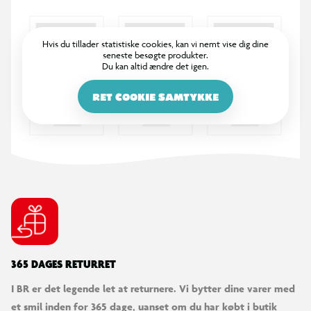
Jazwares. Fra 3 år.
Indeholder:
Hvis du tillader statistiske cookies, kan vi nemt vise dig dine
seneste besøgte produkter.
• 1 x 72 cm Amazing Metals Super Loop Track Set
Du kan altid ændre det igen.
• 1 x 7,5 cm Spidey Web Crawler Amazing Metals-køretøj
(Eksklusivt)
RET COOKIE SAMTYKKE
365 DAGES RETURRET
I BR er det legende let at returnere. Vi bytter dine varer med
et smil inden for 365 dage, uanset om du har købt i butik