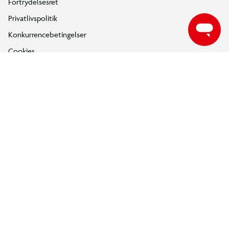
Fortrydelsesret
Privatlivspolitik
Konkurrencebetingelser
Cookies
e-mærket
Salling Group tilbagekaldelser
Ledige jobs
INFORMATION & SERVICES
Min BR konto / login
Find din BR
Klub BR
Mærker
Tilbud på legetøj
Restsalg på legetøj