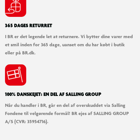
365 DAGES RETURRET
I BR er det legende let at returnere. Vi bytter dine varer med
et smil inden for 365 dage, uanset om du har købt i butik
eller på BR.dk.
100% DANSKEJET: EN DEL AF SALLING GROUP
Når du handler i BR, går en del af overskuddet via Salling
Fondene til velgørende formål! BR ejes af SALLING GROUP
A/S (CVR: 35954716).