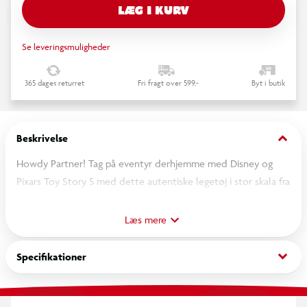
LÆG I KURV
Se leveringsmuligheder
365 dages returret
Fri fragt over 599,-
Byt i butik
keyboard_arrow_down
Beskrivelse
Howdy Partner! Tag på eventyr derhjemme med Disney og
Pixars Toy Story 5 med dette autentiske legetøj i stor skala fra
filmens elskede Woody med en hat, der kan tippes. Med en
højde på 30 cm kan denne actionfigur af cowboysheriffen
Læs mere
nemt håndteres, selv af yngre fans. Klem benene sammen, og
se Woody tippe hatten som hilsen. Det filmnøjagtige design
keyboard_arrow_down
Specifikationer
og 14 bevægelige led gør det muligt for fans at genskabe
ikoniske bevægelser og positurer fra filmen og forestille sig
deres egne historier. Passer til Toy Story-fans fra 3 år. Farver og