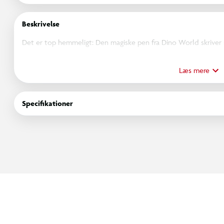
Beskrivelse
Det er top hemmeligt: Den magiske pen fra Dino World skriver me
det oplyses med UV-lyset integreret i toppen af ​​pennen. Batter
Læs mere
Specifikationer