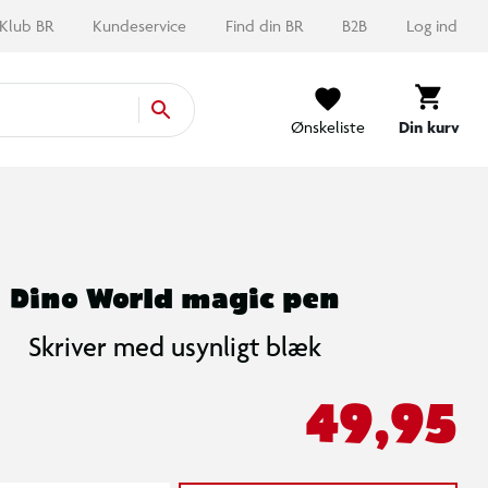
Klub BR
Kundeservice
Find din BR
B2B
Log ind
Ønskeliste
Din kurv
Dino World magic pen
Skriver med usynligt blæk
49,95