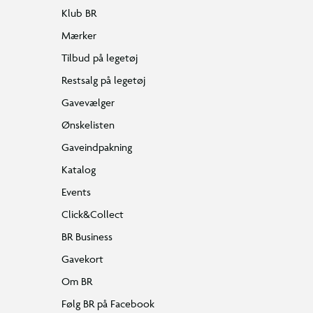
Klub BR
Mærker
Tilbud på legetøj
Restsalg på legetøj
Gavevælger
Ønskelisten
Gaveindpakning
Katalog
Events
Click&Collect
BR Business
Gavekort
Om BR
Følg BR på Facebook