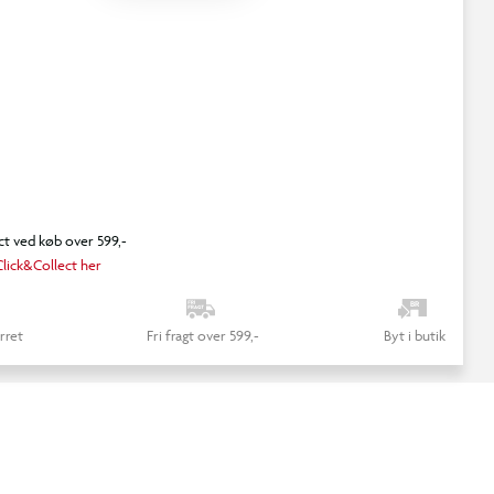
ct ved køb over 599,-
lick&Collect her
rret
Fri fragt over 599,-
Byt i butik