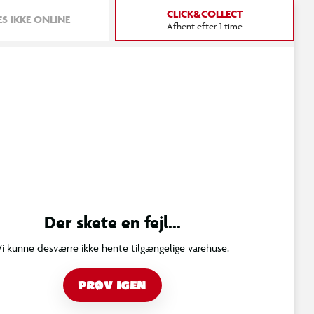
CLICK&COLLECT
S IKKE ONLINE
Afhent efter 1 time
Der skete en fejl...
Vi kunne desværre ikke hente tilgængelige varehuse.
PRØV IGEN