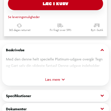
LÆG I KURV
Se leveringsmuligheder
365 dages returret
Fri fragt over 599,-
Byt i butik
keyboard_arrow_down
Beskrivelse
Med den denne helt specielle Platinum-udgave overgår Tegn
og Gæt selv din vildeste fantasi! Denne udgave indeholder
knap 2000 splinternye og forrygende tegneopgaver, fordelt på
tre voksenkategorier og en juniorkategori. Man dyster i hold,
Læs mere
hvor det gælder om at tegne og gætte sig gennem nogle
suverænt underholdende og kreative opgaver i selskab med
keyboard_arrow_down
Specifikationer
familie og venner. Spilletid: Ca. 30-45 minutter. For 4-12
spillere. Fra 8 år.
keyboard_arrow_down
Dokumenter