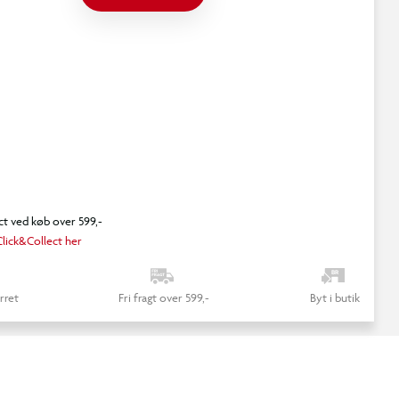
ct ved køb over 599,-
lick&Collect her
rret
Fri fragt over 599,-
Byt i butik