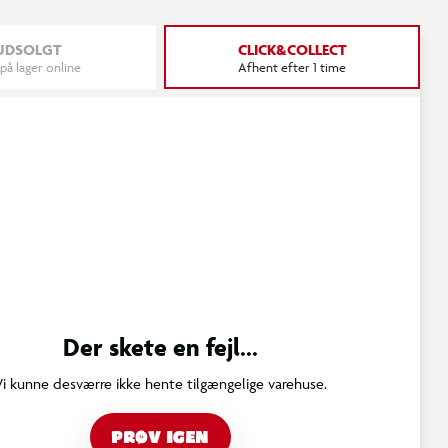
UDSOLGT
CLICK&COLLECT
 på lager online
Afhent efter 1 time
Der skete en fejl...
Vi kunne desværre ikke hente tilgængelige varehuse.
PRØV IGEN