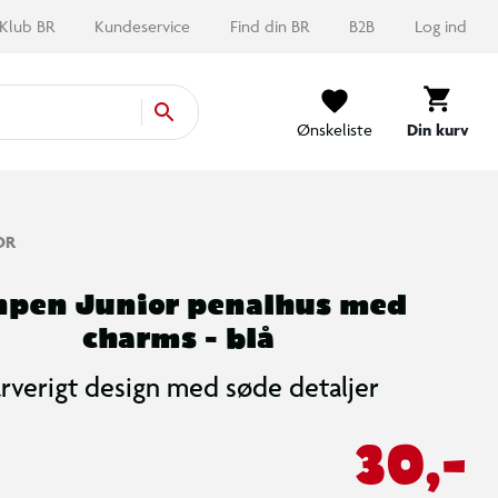
Klub BR
Kundeservice
Find din BR
B2B
Log ind
Ønskeliste
Din kurv
OR
npen Junior penalhus med
charms - blå
arverigt design med søde detaljer
30,-