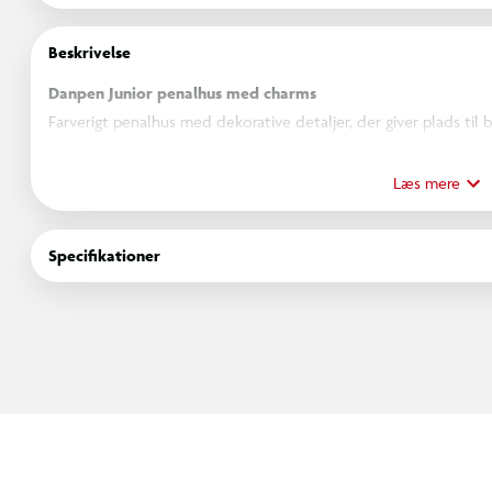
Beskrivelse
Danpen Junior penalhus med charms
Farverigt penalhus med dekorative detaljer, der giver plads til 
af bløde pastelfarver og 3D-charms skaber et legende udtryk, 
Læs mere
Penalhuset fås i flere farvevarianter med motiver som panda, piz
et personligt præg, og der er mulighed for at tilkøbe ekstra ch
Specifikationer
Det rummelige design giver god plads til blyanter, tuscher og a
nemt at åbne og lukke penalhuset, mens det slidstærke material
Specifikationer
Penalhus med dekorative 3D-charms
Mulighed for tilkøb af ekstra charms