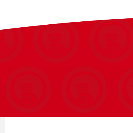
Fås i flere farver og motiver
Rummeligt design til skriveredskaber
Lynlåslukning
Slidstærkt materiale
Velegnet til skole og fritid