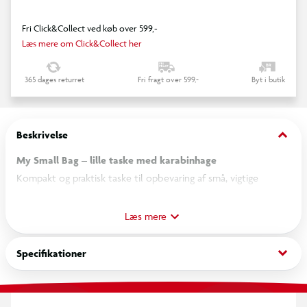
Fri Click&Collect ved køb over 599,-
Læs mere om Click&Collect her
365 dages returret
Fri fragt over 599,-
Byt i butik
keyboard_arrow_down
Beskrivelse
My Small Bag – lille taske med karabinhage
Kompakt og praktisk taske til opbevaring af små, vigtige
genstande i hverdagen. Den er ideel til børn og gør det nemt
at have styr på fx penge, buskort og nøgler. Tasken er udstyret
Læs mere
med en karabinhage, så den nemt kan fastgøres på
skoletasken, bæltet eller en anden taske. Det lette design gør
keyboard_arrow_down
Specifikationer
den nem at have med overalt.
Specifikationer