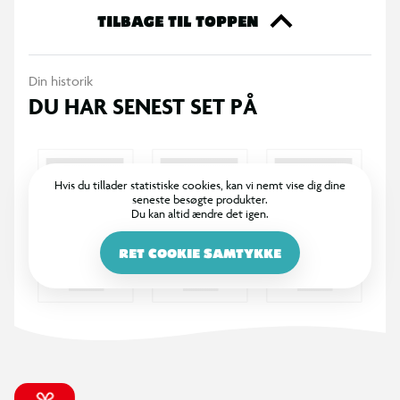
Lille taske med karabinhage
TILBAGE TIL TOPPEN
Velegnet til opbevaring af små genstande
Din historik
DU HAR SENEST SET PÅ
Let og kompakt design
Nem at fastgøre på taske eller bælte
Hvis du tillader statistiske cookies, kan vi nemt vise dig dine
seneste besøgte produkter.
Du kan altid ændre det igen.
RET COOKIE SAMTYKKE