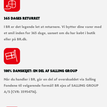
365 DAGES RETURRET
I BR er det legende let at returnere. Vi bytter dine varer med
et smil inden for 365 dage, uanset om du har købt i butik
eller på BR.dk.
100% DANSKEJET: EN DEL AF SALLING GROUP
Når du handler i BR, går en del af overskuddet via Salling
Fondene til velgørende formål! BR ejes af SALLING GROUP
A/S (CVR: 35954716).