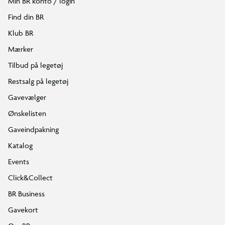
Min BR konto / login
Find din BR
Klub BR
Mærker
Tilbud på legetøj
Restsalg på legetøj
Gavevælger
Ønskelisten
Gaveindpakning
Katalog
Events
Click&Collect
BR Business
Gavekort