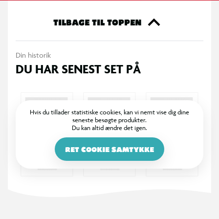
charms, så designet kan tilpasses.
TILBAGE TIL TOPPEN
Minibag’en har en kompakt størrelse, som gør den velegnet til
opbevaring af småting som lommepenge, hårspænder og
Din historik
personlige ejendele. Lynlåsen sikrer nem åbning og lukning, og
DU HAR SENEST SET PÅ
materialet er slidstærkt til daglig brug.
Specifikationer
Minibag med dekorative 3D-charms
Hvis du tillader statistiske cookies, kan vi nemt vise dig dine
seneste besøgte produkter.
Du kan altid ændre det igen.
Mulighed for tilkøb af ekstra charms
RET COOKIE SAMTYKKE
Motiver som sommerfugle, dyr og hjerter
Kompakt størrelse til småting
Lynlåslukning