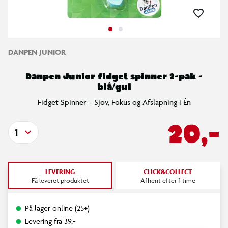
DANPEN JUNIOR
Danpen Junior fidget spinner 2-pak -
blå/gul
Fidget Spinner – Sjov, Fokus og Afslapning i Én
20,-
1
LEVERING
CLICK&COLLECT
Få leveret produktet
Afhent efter 1 time
På lager online (25+)
Levering fra 39,-