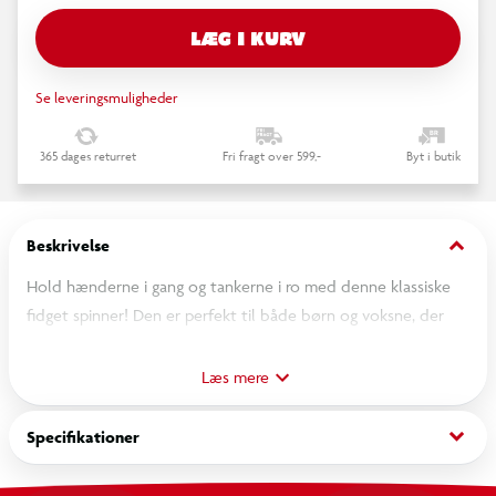
LÆG I KURV
Se leveringsmuligheder
365 dages returret
Fri fragt over 599,-
Byt i butik
keyboard_arrow_down
Beskrivelse
Hold hænderne i gang og tankerne i ro med denne klassiske
fidget spinner! Den er perfekt til både børn og voksne, der
har brug for lidt ekstra fokus, ro i kroppen – eller bare vil have
det sjovt.
Læs mere
keyboard_arrow_down
Specifikationer