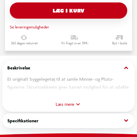
LÆG I KURV
Se leveringsmuligheder
365 dages returret
Fri fragt over 599,-
Byt i butik
keyboard_arrow_down
Beskrivelse
Et originalt byggelegetøj til at samle Minnie- og Pluto-
figurerne. Skruetrækkeren giver barnet mulighed for at udvikle
deres manuelle færdigheder. Hjælper med at udvikle
essentielle færdigheder for barnets kognitive udvikling fra de
Læs mere
tidligste år. At samle figurerne på og af med hånden eller
skruetrækkeren hjælper barnet med at udvikle fine motoriske
keyboard_arrow_down
Specifikationer
færdigheder. Farver og former stimulerer barnets visuelle
opfattelse.