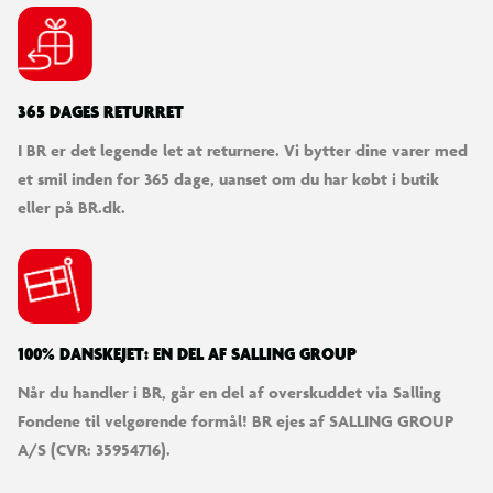
365 DAGES RETURRET
I BR er det legende let at returnere. Vi bytter dine varer med
et smil inden for 365 dage, uanset om du har købt i butik
eller på BR.dk.
100% DANSKEJET: EN DEL AF SALLING GROUP
Når du handler i BR, går en del af overskuddet via Salling
Fondene til velgørende formål! BR ejes af SALLING GROUP
A/S (CVR: 35954716).