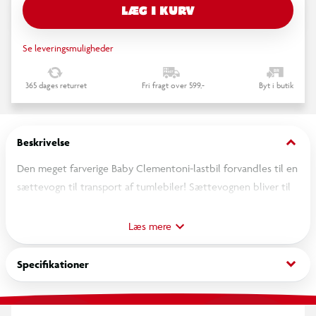
LÆG I KURV
Se leveringsmuligheder
365 dages returret
Fri fragt over 599,-
Byt i butik
keyboard_arrow_down
Beskrivelse
Den meget farverige Baby Clementoni-lastbil forvandles til en
sættevogn til transport af tumlebiler! Sættevognen bliver til
en bane, hvor den tumlende bil, der er inkluderet i pakken,
kan køre og rulle, mens den tumler og laver sjove
Læs mere
saltomortaler, der vækker barnets nysgerrighed. Legetøj, der
kan udvides. Oplev alle farverne på tumbling-bilerne!
keyboard_arrow_down
Specifikationer