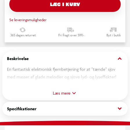
LÆG I KURV
Se leveringsmuligheder
365 dages returret
Fri fragt over 599,-
Byt i butik
keyboard_arrow_down
Beskrivelse
En fantastisk elektronisk fjernbetjening for at "tænde" sjov
med masser af glade melodier og sjove lyd- og lyseffekter!
Med 10 taster, der lærer første tal, 2 lydstyrkeknapper og 4
farvede maxi-taster, der guider børn i opdagelsen af dyr.
Læs mere
Stimulerer visuel og auditiv opfattelse, kognitiv udvikling og
forståelsen af årsagssammenhæng. Elektronisk og talende.
keyboard_arrow_down
Specifikationer