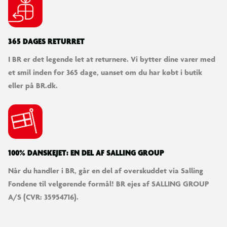
365 DAGES RETURRET
I BR er det legende let at returnere. Vi bytter dine varer med
et smil inden for 365 dage, uanset om du har købt i butik
eller på BR.dk.
100% DANSKEJET: EN DEL AF SALLING GROUP
Når du handler i BR, går en del af overskuddet via Salling
Fondene til velgørende formål! BR ejes af SALLING GROUP
A/S (CVR: 35954716).