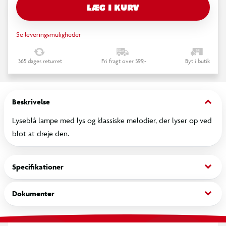
LÆG I KURV
Se leveringsmuligheder
365 dages returret
Fri fragt over 599,-
Byt i butik
keyboard_arrow_down
Beskrivelse
Lyseblå lampe med lys og klassiske melodier, der lyser op ved
blot at dreje den.
keyboard_arrow_down
Specifikationer
keyboard_arrow_down
Dokumenter