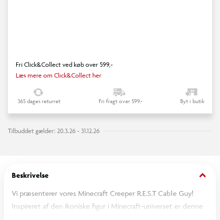
Fri Click&Collect ved køb over 599,-
Læs mere om Click&Collect her
365 dages returret
Fri fragt over 599,-
Byt i butik
Tilbuddet gælder: 20.3.26 - 31.12.26
keyboard_arrow_down
Beskrivelse
Vi præsenterer vores Minecraft Creeper R.E.S.T Cable Guy!
Inspireret af den ikoniske figur i Minecraft-universet er denne
Cable Guy indbegrebet af den eksplosive charme fra Creepers