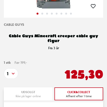
CABLE GUYS
Cable Guys Minecraft creeper cable guy
figur
Fra 3 år
1 stk
Før 199,-
125,30
1
UDSOLGT
CLICK&COLLECT
Ikke på lager online
Afhent efter 1 time