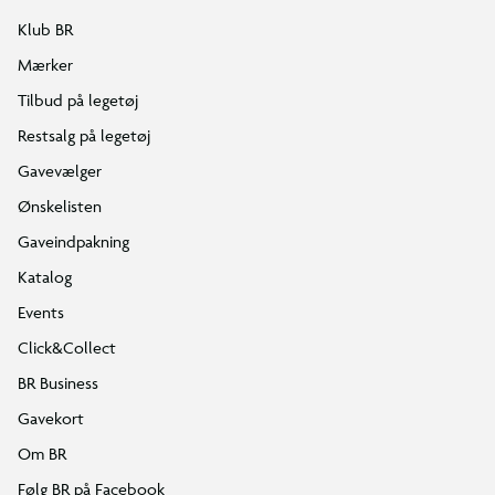
Klub BR
Mærker
Tilbud på legetøj
Restsalg på legetøj
Gavevælger
Ønskelisten
Gaveindpakning
Katalog
Events
Click&Collect
BR Business
Gavekort
Om BR
Følg BR på Facebook