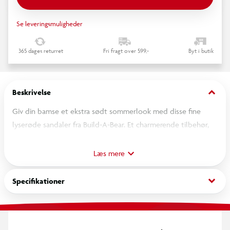
Se leveringsmuligheder
365 dages returret
Fri fragt over 599,-
Byt i butik
keyboard_arrow_down
Beskrivelse
Giv din bamse et ekstra sødt sommerlook med disse fine
lyserøde sandaler fra Build-A-Bear. Et charmerende tilbehør,
der fuldender ethvert outfit og gør din bamse klar til solrige
eventyr
Læs mere
keyboard_arrow_down
Specifikationer