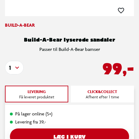
BUILD-A-BEAR
Build-A-Bear lyserøde sandaler
Passer til Build-A-Bear bamser
99,-
1
LEVERING
CLICK&COLLECT
Få leveret produktet
Afhent efter 1 time
På lager online (5+)
Levering fra 39,-
LÆG I KURV