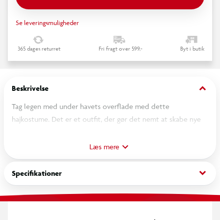
Se leveringsmuligheder
365 dages returret
Fri fragt over 599,-
Byt i butik
keyboard_arrow_down
Beskrivelse
Tag legen med under havets overflade med dette
hajkostume. Det er et outfit, der gør det nemt at skabe nye
scenarier i legen – fra havets dyb til sjove
udklædningsøjeblikke derhjemme. Samtidig er det let at
Læs mere
kombinere med andre accessories, hvis du vil bygge videre på
temaet.
keyboard_arrow_down
Specifikationer