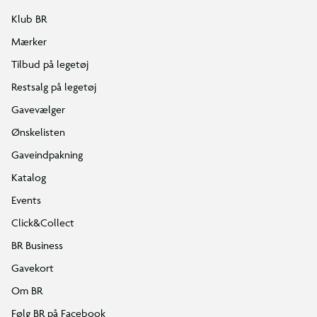
Klub BR
Mærker
Tilbud på legetøj
Restsalg på legetøj
Gavevælger
Ønskelisten
Gaveindpakning
Katalog
Events
Click&Collect
BR Business
Gavekort
Om BR
Følg BR på Facebook