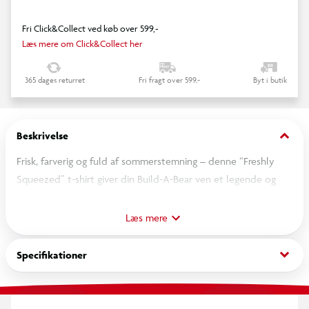
Fri Click&Collect ved køb over 599,-
Læs mere om Click&Collect her
365 dages returret
Fri fragt over 599,-
Byt i butik
keyboard_arrow_down
Beskrivelse
Frisk, farverig og fuld af sommerstemning – denne “Freshly
Squeezed” t-shirt giver din Build-A-Bear ven et legende og
livligt look på et øjeblik.
Giv bamsevennen et strejf af solskin med Build-A-Bear Freshly
Læs mere
Squeezed t-shirt. Den hvide t-shirt med grønne kanter vækker
smil hos både børn og voksne.
keyboard_arrow_down
Specifikationer