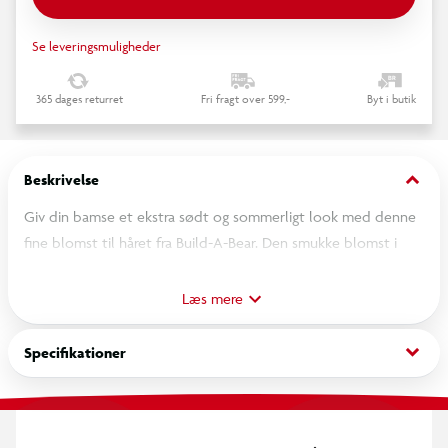
Se leveringsmuligheder
365 dages returret
Fri fragt over 599,-
Byt i butik
keyboard_arrow_down
Beskrivelse
Giv din bamse et ekstra sødt og sommerligt look med denne
fine blomst til håret fra Build-A-Bear. Den smukke blomst i
pink nuancer med en varm gul midte tilfører et tropisk og
farverigt touch, der passer perfekt til sommeroutfits og
Læs mere
strandtemaer. Den elastiske strop gør den nem at sætte fast,
så den sidder flot og sikkert på din bamses øre eller i pelsen.
keyboard_arrow_down
Specifikationer
Et charmerende lille tilbehør, der fuldender ethvert look og
bringer masser af sol og ferie vibes