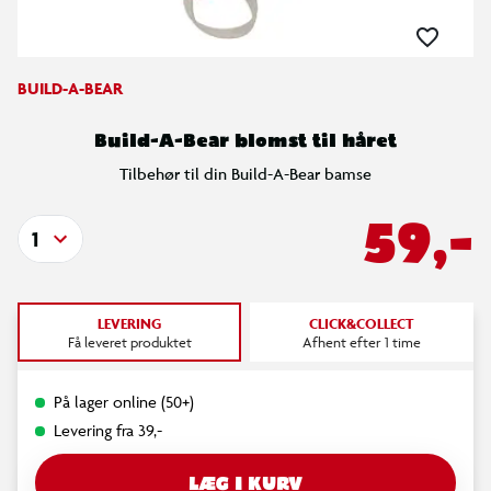
BUILD-A-BEAR
Build-A-Bear blomst til håret
Tilbehør til din Build-A-Bear bamse
59,-
1
LEVERING
CLICK&COLLECT
Få leveret produktet
Afhent efter 1 time
På lager online (50+)
Levering fra 39,-
LÆG I KURV