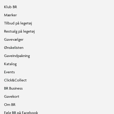
Klub BR
Mærker
Tilbud på legetøj
Restsalg på legetøj
Gavevælger
Ønskelisten
Gaveindpakning
Katalog
Events
Click&Collect
BR Business
Gavekort
Om BR
Følg BR på Facebook