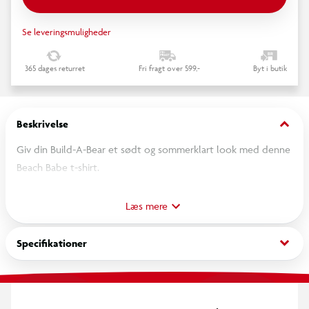
Se leveringsmuligheder
365 dages returret
Fri fragt over 599,-
Byt i butik
keyboard_arrow_down
Beskrivelse
Giv din Build-A-Bear et sødt og sommerklart look med denne
Beach Babe t-shirt.
Den lyserøde farve og det farverige “Beach Babe” print tilfører
et let og legende udtryk, der passer perfekt til solrige dage og
Læs mere
afslappede øjeblikke. Toppen giver din bamse en varm
sommerstemning og et look, der føles både sjovt og stilfuldt.
keyboard_arrow_down
Specifikationer
T-shirten fungerer perfekt sammen med shorts, nederdele
eller andet sommertøj og gør det nemt at skabe et
gennemført look, der matcher sæsonen.