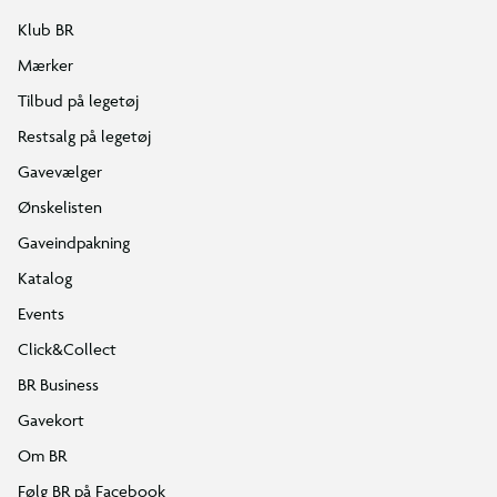
Klub BR
Mærker
Tilbud på legetøj
Restsalg på legetøj
Gavevælger
Ønskelisten
Gaveindpakning
Katalog
Events
Click&Collect
BR Business
Gavekort
Om BR
Følg BR på Facebook