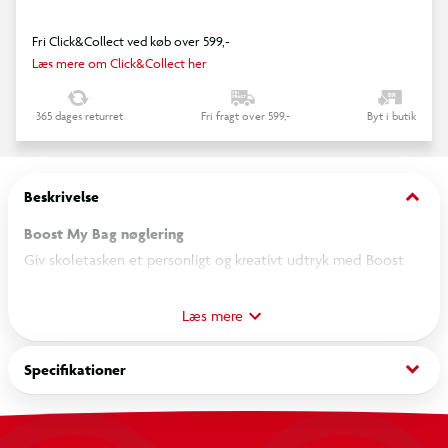
Fri Click&Collect ved køb over 599,-
Læs mere om Click&Collect her
365 dages returret
Fri fragt over 599,-
Byt i butik
keyboard_arrow_down
Beskrivelse
Boost My Bag nøglering
Giv skoletasken et personligt og kreativt udtryk med Boost
My Bag nøgleringene. De farverige designs og sjove detaljer
gør dem perfekte som pynt til skoletasken, rygsækken eller
Læs mere
penalhuset – og samtidig gør de det nemmere at kende sin
taske blandt de andre.
keyboard_arrow_down
Specifikationer
Nøgleringene fås i flere forskellige motiver og er oplagte som
en lille gadget eller accessory til skolestart.