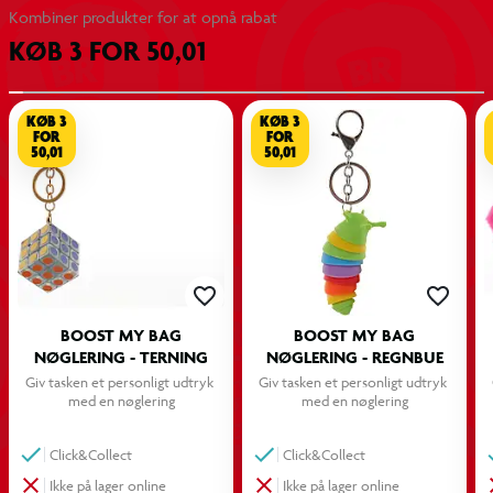
Kombiner produkter for at opnå rabat
KØB 3 FOR 50,01
Specifikationer
Dekorativ nøglering til taske eller penalhus
KØB 3
KØB 3
Fås i forskellige motiver og designs
FOR
FOR
50,01
50,01
Giver tasken et personligt udtryk
Nem at fastgøre med nøglering/clip
Perfekt til skolestart og hverdagsbrug
BOOST MY BAG
BOOST MY BAG
NØGLERING - TERNING
NØGLERING - REGNBUE
Giv tasken et personligt udtryk 
Giv tasken et personligt udtryk 
med en nøglering
med en nøglering
Click&Collect
Click&Collect
Ikke på lager online
Ikke på lager online