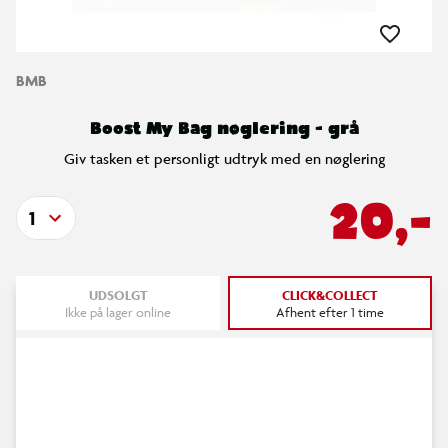
BMB
Boost My Bag nøglering - grå
Giv tasken et personligt udtryk med en nøglering
20,-
1
UDSOLGT
CLICK&COLLECT
Ikke på lager online
Afhent efter 1 time