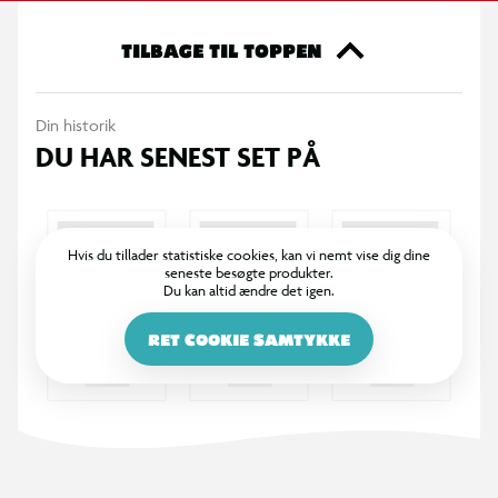
Funktioner
TILBAGE TIL TOPPEN
Et helt nyt 4WD-familiekøretøj.
Inkluderer en Chili-figur, så hun kan køre familien rundt!
Din historik
Toppen af køretøjet er åben og stor nok til at placere fire
DU HAR SENEST SET PÅ
figurer indeni.
Den 6,3 cm Chili-figur i denne pakke er posérbar og kan
bevæge sig ved kroppen og armene.
Ingen batterier kræves
Hvis du tillader statistiske cookies, kan vi nemt vise dig dine
seneste besøgte produkter.
3+ år
Du kan altid ændre det igen.
Indhold
RET COOKIE SAMTYKKE
1 x KØRETØJ
1 x FIGUR