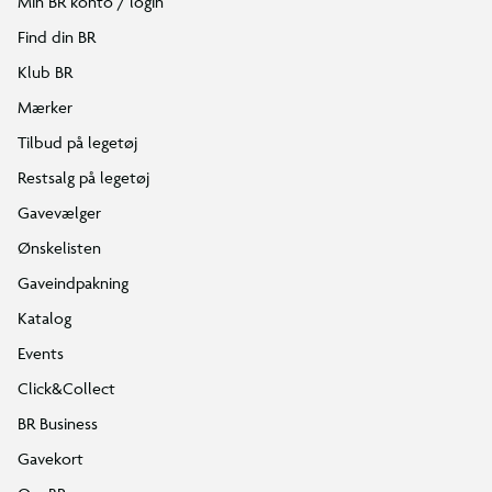
Min BR konto / login
Find din BR
Klub BR
Mærker
Tilbud på legetøj
Restsalg på legetøj
Gavevælger
Ønskelisten
Gaveindpakning
Katalog
Events
Click&Collect
BR Business
Gavekort