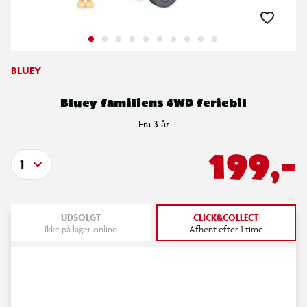
BLUEY
Bluey familiens 4WD feriebil
Fra 3 år
199,-
1
UDSOLGT
CLICK&COLLECT
Ikke på lager online
Afhent efter 1 time