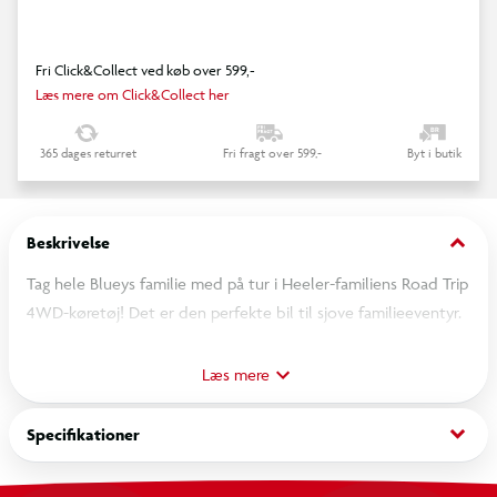
Fri Click&Collect ved køb over 599,-
Læs mere om Click&Collect her
365 dages returret
Fri fragt over 599,-
Byt i butik
keyboard_arrow_down
Beskrivelse
Tag hele Blueys familie med på tur i Heeler-familiens Road Trip
4WD-køretøj! Det er den perfekte bil til sjove familieeventyr.
En Chili-figur er inkluderet, så hun kan køre familien rundt!
Toppen af 4WD'en er åben, så børn nemt kan placere op til
Læs mere
fire figurer indeni, hvilket gør den til den perfekte match for
Blueys Familiefigur-pakke (sælges separat). Børn vil elske at
keyboard_arrow_down
Specifikationer
genskabe nogle af de mest mindeværdige øjeblikke fra
showet med disse søde legetøj!