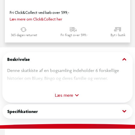
Fri Click&Collect ved køb over 599,-
Læs mere om Click&Collect her
365 dages returret
Fri fragt over 599,-
Byt i butik
keyboard_arrow_down
Beskrivelse
Denne skatkiste af en bogsamling indeholder 6 forskellige
historier om Bluey, Bingo og deres familie og venner.
Herunder DOKTOR, SVØMMESKOLE og ENHJØRTING samt
SOMMERFUGLE, YOGABOLD OG KLOEN, som ikke tidligere
Læs mere
været udgivet som selvstændige bøger på dansk. Hver historie
kan læses på bare 5 minutter - perfekt til godnathistorien eller
keyboard_arrow_down
Specifikationer
en tur på farten og alt der i mellem. Oplagt gaveidé til små og
store Bluey-fans!