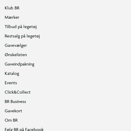
Klub BR
Mærker
Tilbud på legetøj
Restsalg på legetøj
Gavevælger
Ønskelisten
Gaveindpakning
Katalog
Events
Click&Collect
BR Business
Gavekort
Om BR
Følg BR på Facebook