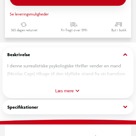
Se leveringsmuligheder
365 dages returret
Fri fragt over 599,-
Byt i butik
keyboard_arrow_down
Beskrivelse
I denne surrealistiske psykologiske thriller vender en mand
(Nicolas Cage) tilbage til den idylliske strand fra sin barndom
for at surfe med sin søn – men bliver mødt af de lokale og
deres benhårde regel: “Bor du ikke her, surfer du ikke her.”
Læs mere
Bitter, men fast besluttet på at surfe på sin strand – og købe
huset i nærheden, hvor han voksede op – udsættes han for
keyboard_arrow_down
Specifikationer
prøvelser af både krop og sjæl, der bringer ham helt ud til
grænsen.