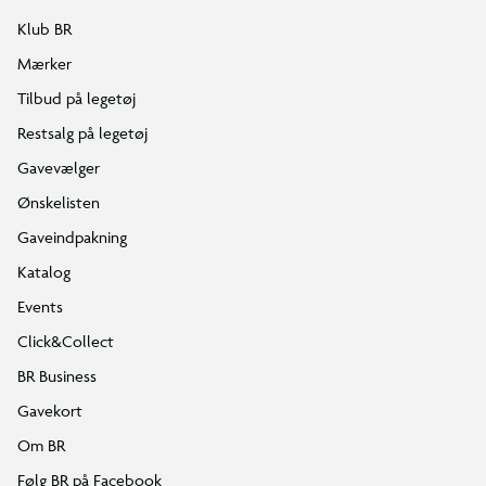
Klub BR
Mærker
Tilbud på legetøj
Restsalg på legetøj
Gavevælger
Ønskelisten
Gaveindpakning
Katalog
Events
Click&Collect
BR Business
Gavekort
Om BR
Følg BR på Facebook