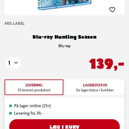
MIS.LABEL
Blu-ray Hunting Season
Blu-ray
139,-
1
LEVERING
LAGERSTATUS
Få leveret produktet
Se lagerstatus i butikker
På lager online (25+)
Levering fra 39,-
LÆG I KURV