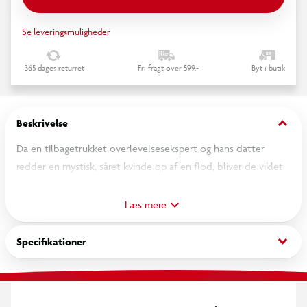
Se leveringsmuligheder
365 dages returret
Fri fragt over 599,-
Byt i butik
keyboard_arrow_down
Beskrivelse
Da en tilbagetrukket overlevelsesekspert og hans datter
redder en mystisk, såret kvinde op af en flod, bliver de viklet
ind i et dødbringende net af vold og hævn, der tvinger dem
til at konfrontere en brutal kriminel for at overleve.
Læs mere
keyboard_arrow_down
Specifikationer