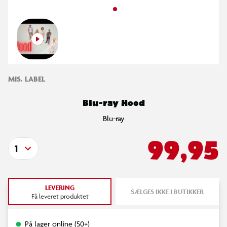
MIS. LABEL
Blu-ray Hood
Blu-ray
99,95
1
LEVERING
SÆLGES IKKE I BUTIKKER
Få leveret produktet
På lager online (50+)