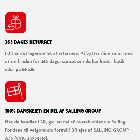
365 DAGES RETURRET
I BR er det legende let at returnere. Vi bytter dine varer med
et smil inden for 365 dage, uanset om du har købt i butik
eller på BR.dk.
100% DANSKEJET: EN DEL AF SALLING GROUP
Når du handler i BR, går en del af overskuddet via Salling
Fondene til velgørende formål! BR ejes af SALLING GROUP
A/S (CVR: 35954716).