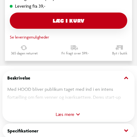
Levering fra 39,-
LÆG I KURV
Se leveringsmuligheder
365 dages returret
Fri fragt over 599,-
Byt i butik
keyboard_arrow_down
Beskrivelse
Med HOOD bliver publikum taget med ind i en intens
fortælling om fem venner og iværksættere. Deres start-up
bank Hood står over for en svimlende exit på 250 millioner
kroner. En exit, der kan forandre alt lige indtil én af dem bliver
Læs mere
udelukket fra Exit-aftalen. Herfra udvikler situationen sig til et
nervepirrende opgør, hvor tillid, ambitioner og gamle
keyboard_arrow_down
Specifikationer
venskaber sættes på prøve.